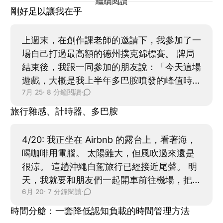
繼續閱讀
剛好足以讓我在乎
上週末，在創作課老師的邀請下，我參加了一
場自己打過最高額的德州撲克錦標賽。 牌局
結束後，我跟一同參加的朋友說：「今天這場
遊戲，大概是我上半年多巴胺噴發的峰值時
7月 25
· 8 分鐘閱讀
·
刻。」 在這之前，我對德州撲克最深的印
象，大概只有《皇家夜總會》和《終點戰》裡
旅行雜感、計時器、多巴胺
的兩幕。雖然也跟朋友玩過幾次輕鬆的
Home game，但這次入場費更高，牌桌上還
4/20: 我正坐在 Airbnb 的露台上，看著海，
會出現完全不認識的玩家。 我原本其實不太
喝咖啡用電腦。 太陽雖大，但風吹過來還是
想去。我有自知之明，以我的程度上桌，大概
很涼。 這趟沖繩自駕旅行已經接近尾聲。 明
只有被屠宰的份。 德州撲克對新手算友善。
天，我就要和朋友們一起開車前往機場，把這
單一牌局有足夠的隨機性，就算亂玩，也可能
6月 20
· 7 分鐘閱讀
·
幾天的歡笑收進記憶裡。 旅行的這幾天，時
靠運氣暫時贏錢。但當回合數打得夠多，再加
間過得很純粹。不需要被通知打斷，不需要一
時間分艙：一套降低認知負載的時間管理方法
上錦標賽不斷升盲，技術差距遲早會呈現。
直處理未完成的事，也不需要反覆在任務之間