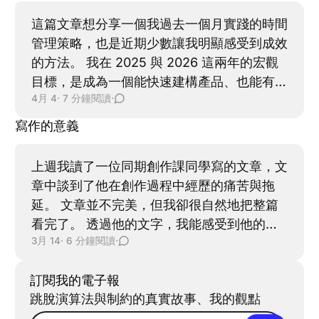
帶著「圓」進場 活動開始前幾週，老師傳訊
切換。 我只需要專注地與眼前的旅伴相處。
這篇文章想分享一個我過去一個月實踐的時間
息問我來不來。我才重新想了一次：Wait，參
走路、吃飯、發呆、看風景。 每一件事都能
管理策略，也是近期少數讓我明顯感受到成效
加這場活動又不是為了贏。 跟同學們聚在一
自然地延展，不需要刻意被壓縮。 那是一種
的方法。 我在 2025 與 2026 這兩年的宏觀
起，本身就很開心，好像也不用想那麼多。
節奏完全掌握在自己手上的狀態。 回歸日常
目標，是成為一個能快速建構產品、也能有效
再加上老師過去也曾跟我聊過，他對我的個性
4/25: 回到台灣，面對著排山倒海的工作量與
4月 4
· 7 分鐘閱讀
·
驗證市場的軟體工程師。 而要走向這個目
有哪些觀察，也給過我一些寫作上的建議。我
累積的待辦事項。硬著頭皮撐了幾天後，我又
標，我有兩個面向必須同時兼顧：一是打造出
心想，既然如此，或許可以刻意帶著覺知進
寫作的意義
覺得自己快要 burnout 了。 Wait...我不是才
好的產品（Maker mode），二是驗證痛點，
場，觀察自己在牌桌上的反應。這也算是練習
剛度假回來嗎？我以為度假的聖光 buff 至少
並學習怎麼讓產品被看見（Manager
心理側寫的機會，說不定還能累積一些寫作素
上週我讀了一位同期創作課同學寫的文章，文
能維持久一點。 更讓我在意的是，出發前那
mode）[1] [2]。 在我原本的生活中，我常常
材。
章中談到了他在創作過程中經歷的痛苦與拖
種能夠穩穩坐在電腦前、持續推進 side
像在拋接雜耍球一樣，同時在 4 ~ 5 個任務之
延。 文章並不完美，但我卻很自然地把整篇
project 的專注狀態，也消失殆盡。 我想起剛
間維持動態平衡。這些任務可能包括 Side
看完了。 透過他的文字，我能感受到他的掙
開始開發 Peak Pals
project 開發、技術調研、職涯精進、閱讀與
3月 14
· 6 分鐘閱讀
·
扎，也能看見他所看見的世界。我當下看的感
運動。 會這樣做，一方面是我認為，這幾個
覺是，他應該沒有用 AI。(又或者他用得太淋
面向都是我生命中的核心支柱，所以每個都想
訂閱我的電子報
漓盡致了讓我察覺不出來。) 也正是這樣的文
鞏固；但另一方面，也有一部分不是出於理性
跳脫演算法與制約的真實故事、我的觀點
字，讓我願意停下來，把時間交給他。 這不
判斷，是身體被這種任務切換時的新鮮感牽著