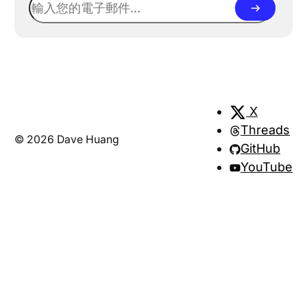
禁讓我思考：到底是什麼樣的文章，能夠真正
走，像開很多瀏覽器分頁一樣，誤把多巴胺假
收下我的時間與注意力？ 思考後我第一個念
象當成進展。 如同我在 Protect Your
頭是：當它是某個人生命中的一個片段，我就
Context 這篇文章中所陳述的，這樣的動態平
願意讀。 但我覺得這個結論還不夠完整，應
衡過程只會造成腦中 Context 越變越髒，
該還有更多理由。 就在差不多同一時間，我
讀到了 Paul Graham 的一篇關於寫作的文
X
章，他探討到，為什麼很多人對於寫作這件事
Threads
情有很大的障礙? 甚至可說，寫作這件事對很
© 2026 Dave Huang
GitHub
多人來說是非常痛苦的? 因為它很難。 為什麼
YouTube
難? 因為你若要寫得好，就得想得透徹，而想
透徹這件事情本身就很難。 回頭看，我最開
始寫作是在我大學時期。當時寫下的，除了一
些生活中的不滿、情感的抒發，還有一些自以
為是的見解。 更多時候，其實也是一種逃
避。 低潮時，我會帶著筆電躲進交大的浩然
圖書館，找一個被柱子擋住的隱密座位，先