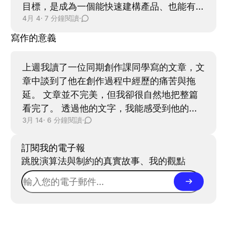
節奏完全掌握在自己手上的狀態。 回歸日常
目標，是成為一個能快速建構產品、也能有效
再加上老師過去也曾跟我聊過，他對我的個性
4/25: 回到台灣，面對著排山倒海的工作量與
4月 4
· 7 分鐘閱讀
·
驗證市場的軟體工程師。 而要走向這個目
有哪些觀察，也給過我一些寫作上的建議。我
累積的待辦事項。硬著頭皮撐了幾天後，我又
標，我有兩個面向必須同時兼顧：一是打造出
心想，既然如此，或許可以刻意帶著覺知進
寫作的意義
覺得自己快要 burnout 了。 Wait...我不是才
好的產品（Maker mode），二是驗證痛點，
場，觀察自己在牌桌上的反應。這也算是練習
剛度假回來嗎？我以為度假的聖光 buff 至少
並學習怎麼讓產品被看見（Manager
心理側寫的機會，說不定還能累積一些寫作素
上週我讀了一位同期創作課同學寫的文章，文
能維持久一點。 更讓我在意的是，出發前那
mode）[1] [2]。 在我原本的生活中，我常常
材。
章中談到了他在創作過程中經歷的痛苦與拖
種能夠穩穩坐在電腦前、持續推進 side
像在拋接雜耍球一樣，同時在 4 ~ 5 個任務之
延。 文章並不完美，但我卻很自然地把整篇
project 的專注狀態，也消失殆盡。 我想起剛
間維持動態平衡。這些任務可能包括 Side
看完了。 透過他的文字，我能感受到他的掙
開始開發 Peak Pals
project 開發、技術調研、職涯精進、閱讀與
3月 14
· 6 分鐘閱讀
·
扎，也能看見他所看見的世界。我當下看的感
運動。 會這樣做，一方面是我認為，這幾個
覺是，他應該沒有用 AI。(又或者他用得太淋
面向都是我生命中的核心支柱，所以每個都想
訂閱我的電子報
漓盡致了讓我察覺不出來。) 也正是這樣的文
鞏固；但另一方面，也有一部分不是出於理性
跳脫演算法與制約的真實故事、我的觀點
字，讓我願意停下來，把時間交給他。 這不
判斷，是身體被這種任務切換時的新鮮感牽著
禁讓我思考：到底是什麼樣的文章，能夠真正
走，像開很多瀏覽器分頁一樣，誤把多巴胺假
收下我的時間與注意力？ 思考後我第一個念
象當成進展。 如同我在 Protect Your
頭是：當它是某個人生命中的一個片段，我就
Context 這篇文章中所陳述的，這樣的動態平
願意讀。 但我覺得這個結論還不夠完整，應
衡過程只會造成腦中 Context 越變越髒，