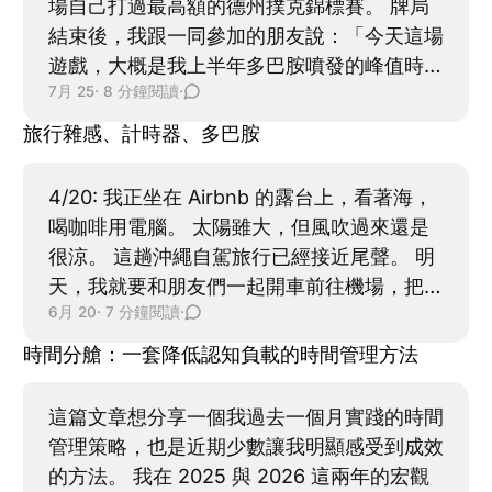
場自己打過最高額的德州撲克錦標賽。 牌局
結束後，我跟一同參加的朋友說：「今天這場
遊戲，大概是我上半年多巴胺噴發的峰值時
7月 25
· 8 分鐘閱讀
·
刻。」 在這之前，我對德州撲克最深的印
象，大概只有《皇家夜總會》和《終點戰》裡
旅行雜感、計時器、多巴胺
的兩幕。雖然也跟朋友玩過幾次輕鬆的
Home game，但這次入場費更高，牌桌上還
4/20: 我正坐在 Airbnb 的露台上，看著海，
會出現完全不認識的玩家。 我原本其實不太
喝咖啡用電腦。 太陽雖大，但風吹過來還是
想去。我有自知之明，以我的程度上桌，大概
很涼。 這趟沖繩自駕旅行已經接近尾聲。 明
只有被屠宰的份。 德州撲克對新手算友善。
天，我就要和朋友們一起開車前往機場，把這
單一牌局有足夠的隨機性，就算亂玩，也可能
6月 20
· 7 分鐘閱讀
·
幾天的歡笑收進記憶裡。 旅行的這幾天，時
靠運氣暫時贏錢。但當回合數打得夠多，再加
間過得很純粹。不需要被通知打斷，不需要一
時間分艙：一套降低認知負載的時間管理方法
上錦標賽不斷升盲，技術差距遲早會呈現。
直處理未完成的事，也不需要反覆在任務之間
帶著「圓」進場 活動開始前幾週，老師傳訊
切換。 我只需要專注地與眼前的旅伴相處。
這篇文章想分享一個我過去一個月實踐的時間
息問我來不來。我才重新想了一次：Wait，參
走路、吃飯、發呆、看風景。 每一件事都能
管理策略，也是近期少數讓我明顯感受到成效
加這場活動又不是為了贏。 跟同學們聚在一
自然地延展，不需要刻意被壓縮。 那是一種
的方法。 我在 2025 與 2026 這兩年的宏觀
起，本身就很開心，好像也不用想那麼多。